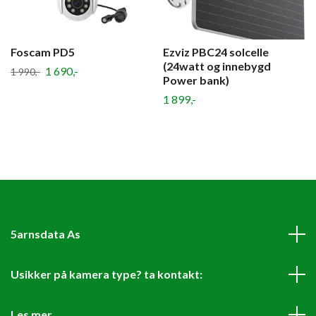
Foscam PD5
Ezviz PBC24 solcelle
(24watt og innebygd
1 690,-
1 990,-
Power bank)
1 899,-
5arnsdata As
Usikker på kamera type? ta kontakt:
Les mer