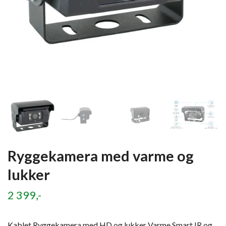
Ryggekamera med varme og
lukker
2 399,-
Kablet Ryggekamera med HD og lukker Varme Smart IR og