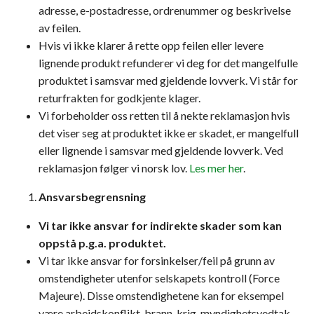
adresse, e-postadresse, ordrenummer og beskrivelse
av feilen.
Hvis vi ikke klarer å rette opp feilen eller levere
lignende produkt refunderer vi deg for det mangelfulle
produktet i samsvar med gjeldende lovverk. Vi står for
returfrakten for godkjente klager.
Vi forbeholder oss retten til å nekte reklamasjon hvis
det viser seg at produktet ikke er skadet, er mangelfull
eller lignende i samsvar med gjeldende lovverk. Ved
reklamasjon følger vi norsk lov.
Les mer her
.
Ansvarsbegrensning
Vi tar ikke ansvar for indirekte skader som kan
oppstå p.g.a. produktet.
Vi tar ikke ansvar for forsinkelser/feil på grunn av
omstendigheter utenfor selskapets kontroll (Force
Majeure). Disse omstendighetene kan for eksempel
være arbeidskonflikt, brann, krig, myndighetsvedtak,