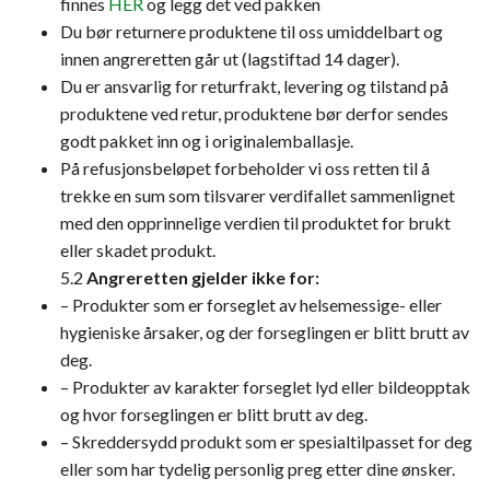
finnes
HER
og legg det ved pakken
Du bør returnere produktene til oss umiddelbart og
innen angreretten går ut (lagstiftad 14 dager).
Du er ansvarlig for returfrakt, levering og tilstand på
produktene ved retur, produktene bør derfor sendes
godt pakket inn og i originalemballasje.
På refusjonsbeløpet forbeholder vi oss retten til å
trekke en sum som tilsvarer verdifallet sammenlignet
med den opprinnelige verdien til produktet for brukt
eller skadet produkt.
5.2
Angreretten gjelder ikke for:
– Produkter som er forseglet av helsemessige- eller
hygieniske årsaker, og der forseglingen er blitt brutt av
deg.
– Produkter av karakter forseglet lyd eller bildeopptak
og hvor forseglingen er blitt brutt av deg.
– Skreddersydd produkt som er spesialtilpasset for deg
eller som har tydelig personlig preg etter dine ønsker.