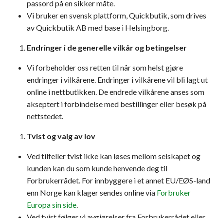
passord på en sikker måte.
Vi bruker en svensk plattform, Quickbutik, som drives
av Quickbutik AB med base i Helsingborg.
Endringer i de generelle vilkår og betingelser
Vi forbeholder oss retten til når som helst gjøre
endringer i vilkårene. Endringer i vilkårene vil bli lagt ut
online i nettbutikken. De endrede vilkårene anses som
akseptert i forbindelse med bestillinger eller besøk på
nettstedet.
Tvist og valg av lov
Ved tilfeller tvist ikke kan løses mellom selskapet og
kunden kan du som kunde henvende deg til
Forbrukerrådet. For innbyggere i et annet EU/EØS-land
enn Norge kan klager sendes online via
Forbruker
Europa sin side
.
Ved tvist følger vi avgjørelser fra Forbrukerrådet eller