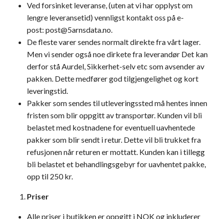
Ved forsinket leveranse, (uten at vi har opplyst om
lengre leveransetid) vennligst kontakt oss på e-
post:
post@5arnsdata.no
.
De fleste varer sendes normalt direkte fra vårt lager.
Men vi sender også noe dirkete fra leverandør Det kan
derfor stå Aurdel, Sikkerhet-selv etc som avsender av
pakken. Dette medfører god tilgjengelighet og kort
leveringstid.
Pakker som sendes til utleveringssted må hentes innen
fristen som blir oppgitt av transportør. Kunden vil bli
belastet med kostnadene for eventuell uavhentede
pakker som blir sendt i retur. Dette vil bli trukket fra
refusjonen når returen er mottatt. Kunden kan i tillegg
bli belastet et behandlingsgebyr for uavhentet pakke,
opp til 250 kr.
Priser
Alle priser i butikken er oppgitt i NOK og inkluderer