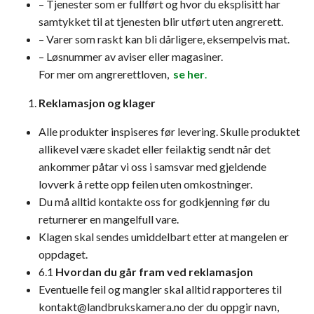
– Tjenester som er fullført og hvor du eksplisitt har
samtykket til at tjenesten blir utført uten angrerett.
– Varer som raskt kan bli dårligere, eksempelvis mat.
– Løsnummer av aviser eller magasiner.
For mer om angrerettloven,
se her
.
Reklamasjon og klager
Alle produkter inspiseres før levering. Skulle produktet
allikevel være skadet eller feilaktig sendt når det
ankommer påtar vi oss i samsvar med gjeldende
lovverk å rette opp feilen uten omkostninger.
Du må alltid kontakte oss for godkjenning før du
returnerer en mangelfull vare.
Klagen skal sendes umiddelbart etter at mangelen er
oppdaget.
6.1
Hvordan du går fram ved reklamasjon
Eventuelle feil og mangler skal alltid rapporteres til
kontakt@landbrukskamera.no
der du oppgir navn,