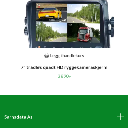
Legg i handlekurv
7" trådløs quadt HD ryggekameraskjerm
3 890,-
5arnsdata As