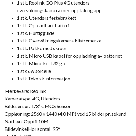
1 stk. Reolink GO Plus 4G utendørs
overvåkningskamera med opptak og app
1 stk. Utendørs festebrakett
1 stk. Oppladbart batteri
1 stk. Hurtigguide
1 stk. Overvåkningskamera klistremerke
1 stk. Pakke med skruer
1 stk. Micro USB kabel for oppladning av batteriet
1 stk. Minne kort 32 gb
1 stk 6w solcelle
1 stk Teknisk informasjon
Merkevare: Reolink
Kameratype: 4G, Utendørs
Bildesensor: 1/3″ CMOS Sensor
Oppløsning: 2560 x 1440 (4.0 MP) ved 15 bilder pr. sekund
Nattsyn: Opptil 10M
BildevinkelHorisontal: 95°