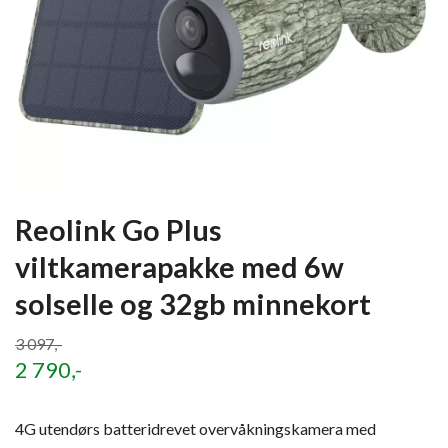
Reolink Go Plus
viltkamerapakke med 6w
solselle og 32gb minnekort
3 097,-
2 790,-
4G utendørs batteridrevet overvåkningskamera med