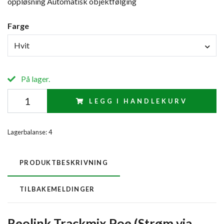
oppløsning Automatisk objektfølging
Farge
Hvit
På lager.
LEGG I HANDLEKURV
Lagerbalanse:
4
PRODUKTBESKRIVNING
TILBAKEMELDINGER
Reolink Trackmix Poe (Strøm via