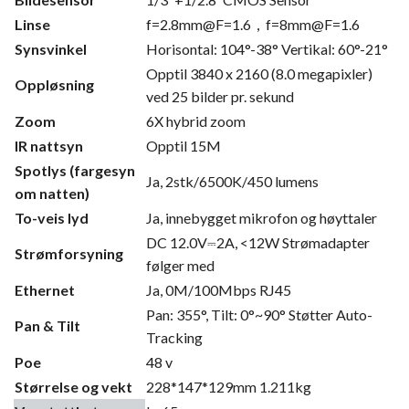
Linse
f=2.8mm@F=1.6，f=8mm@F=1.6
Synsvinkel
Horisontal: 104°-38° Vertikal: 60°-21°
Opptil 3840 x 2160 (8.0 megapixler)
Oppløsning
ved 25 bilder pr. sekund
Zoom
6X hybrid zoom
IR nattsyn
Opptil 15M
Spotlys (fargesyn
Ja, 2stk/6500K/450 lumens
om natten)
To-veis lyd
Ja, innebygget mikrofon og høyttaler
DC 12.0V⎓2A, <12W Strømadapter
Strømforsyning
følger med
Ethernet
Ja, 0M/100Mbps RJ45
Pan: 355°, Tilt: 0°~90° Støtter Auto-
Pan & Tilt
Tracking
Poe
48 v
Størrelse og vekt
228*147*129mm 1.211kg