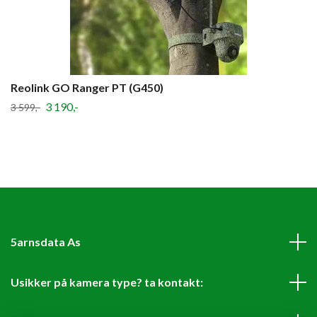
Reolink GO Ranger PT (G450)
3 190,-
3 599,-
5arnsdata As
Usikker på kamera type? ta kontakt: