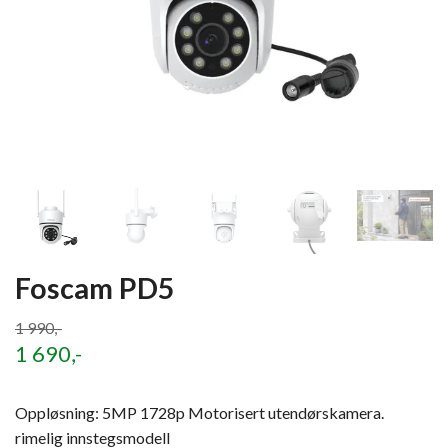
Foscam PD5
1 990,-
1 690,-
Oppløsning: 5MP 1728p Motorisert utendørskamera.
rimelig innstegsmodell