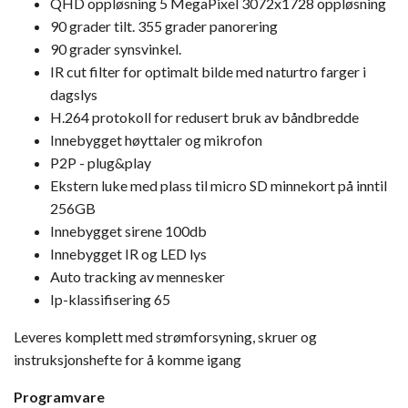
QHD oppløsning 5 MegaPixel 3072x1728 oppløsning
90 grader tilt. 355 grader panorering
90 grader synsvinkel.
IR cut filter for optimalt bilde med naturtro farger i
dagslys
H.264 protokoll for redusert bruk av båndbredde
Innebygget høyttaler og mikrofon
P2P - plug&play
Ekstern luke med plass til micro SD minnekort på inntil
256GB
Innebygget sirene 100db
Innebygget IR og LED lys
Auto tracking av mennesker
Ip-klassifisering 65
Leveres komplett med strømforsyning, skruer og
instruksjonshefte for å komme igang
Programvare