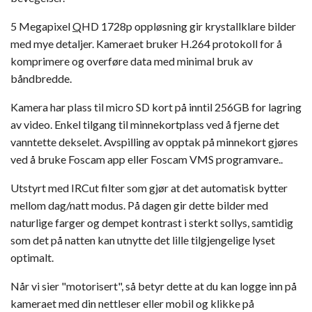
5 Megapixel
Q
HD 1728p oppløsning gir krystallklare bilder
med mye detaljer. Kameraet bruker H.264 protokoll for å
komprimere og overføre data med minimal bruk av
båndbredde.
Kamera har plass til micro SD kort på inntil 256GB for lagring
av video. Enkel tilgang til minnekortplass ved å fjerne det
vanntette dekselet. Avspilling av opptak på minnekort gjøres
ved å bruke Foscam app eller Foscam VMS programvare..
Utstyrt med IRCut filter som gjør at det automatisk bytter
mellom dag/natt modus. På dagen gir dette bilder med
naturlige farger og dempet kontrast i sterkt sollys, samtidig
som det på natten kan utnytte det lille tilgjengelige lyset
optimalt.
Når vi sier "motorisert", så betyr dette at du kan logge inn på
kameraet med din nettleser eller mobil og klikke på