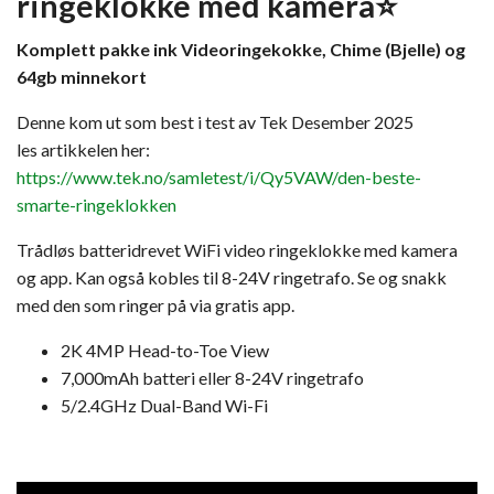
ringeklokke med kamera⭐
Komplett pakke ink Videoringekokke, Chime (Bjelle) og
64gb minnekort
Denne kom ut som best i test av Tek Desember 2025
les artikkelen her:
https://www.tek.no/samletest/i/Qy5VAW/den-beste-
smarte-ringeklokken
Trådløs batteridrevet WiFi video ringeklokke med kamera
og app. Kan også kobles til 8-24V ringetrafo. Se og snakk
med den som ringer på via gratis app.
2K 4MP Head-to-Toe View
7,000mAh batteri eller 8-24V ringetrafo
5/2.4GHz Dual-Band Wi-Fi