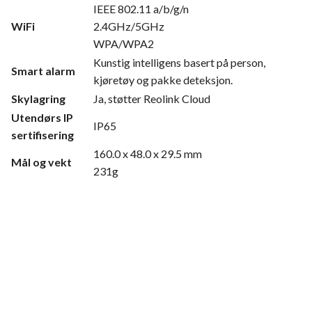
IEEE 802.11 a/b/g/n
WiFi
2.4GHz/5GHz
WPA/WPA2
Kunstig intelligens basert på person,
Smart alarm
kjøretøy og pakke deteksjon.
Skylagring
Ja, støtter Reolink Cloud
Utendørs IP
IP65
sertifisering
160.0 x 48.0 x 29.5 mm
Mål og vekt
231g