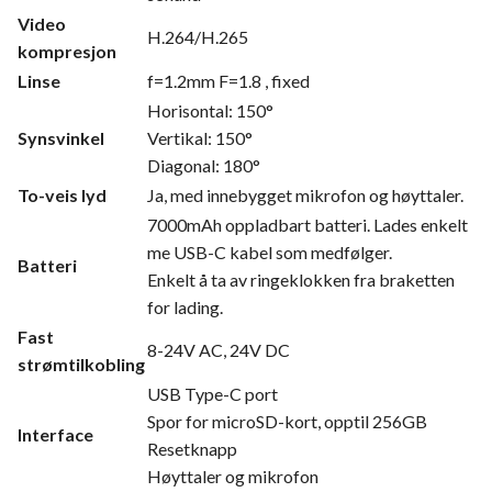
Video
H.264/H.265
kompresjon
Linse
f=1.2mm F=1.8 , fixed
Horisontal: 150°
Synsvinkel
Vertikal: 150°
Diagonal: 180°
To-veis lyd
Ja, med innebygget mikrofon og høyttaler.
7000mAh oppladbart batteri. Lades enkelt
me USB-C kabel som medfølger.
Batteri
Enkelt å ta av ringeklokken fra braketten
for lading.
Fast
8-24V AC, 24V DC
strømtilkobling
USB Type-C port
Spor for microSD-kort, opptil 256GB
Interface
Resetknapp
Høyttaler og mikrofon