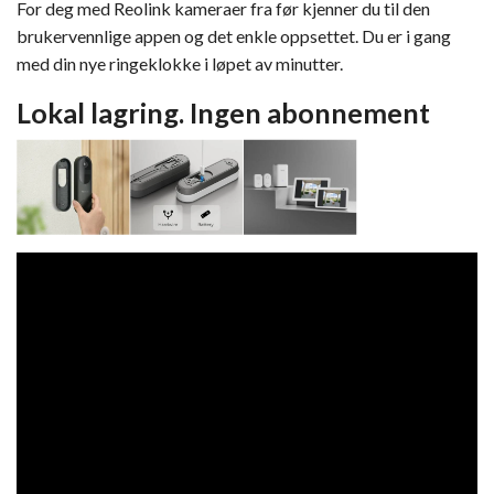
For deg med Reolink kameraer fra før kjenner du til den
brukervennlige appen og det enkle oppsettet. Du er i gang
med din nye ringeklokke i løpet av minutter.
Lokal lagring. Ingen abonnement