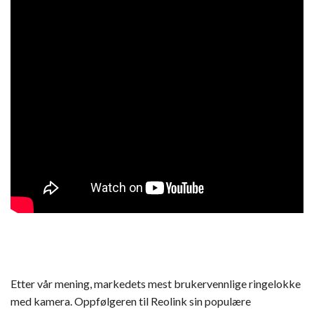
Etter vår mening, markedets mest brukervennlige ringelokke
med kamera. Oppfølgeren til Reolink sin populære