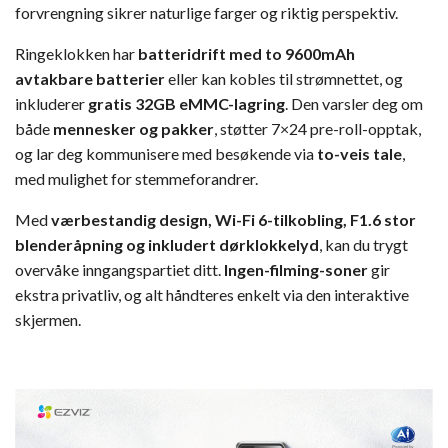
forvrengning sikrer naturlige farger og riktig perspektiv.
Ringeklokken har
batteridrift med to 9600mAh
avtakbare batterier
eller kan kobles til strømnettet, og
inkluderer
gratis 32GB eMMC-lagring
. Den varsler deg om
både
mennesker og pakker
, støtter 7×24 pre-roll-opptak,
og lar deg kommunisere med besøkende via
to-veis tale
,
med mulighet for stemmeforandrer.
Med
værbestandig design, Wi-Fi 6-tilkobling, F1.6 stor
blenderåpning og inkludert dørklokkelyd
, kan du trygt
overvåke inngangspartiet ditt.
Ingen-filming-soner
gir
ekstra privatliv, og alt håndteres enkelt via den interaktive
skjermen.