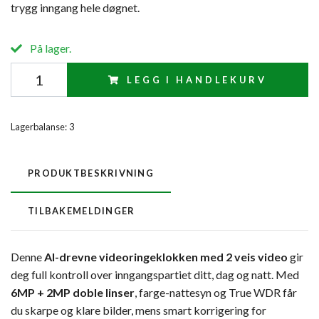
trygg inngang hele døgnet.
På lager.
LEGG I HANDLEKURV
Lagerbalanse:
3
PRODUKTBESKRIVNING
TILBAKEMELDINGER
Denne
AI-drevne videoringeklokken med 2 veis video
gir
deg full kontroll over inngangspartiet ditt, dag og natt. Med
6MP + 2MP doble linser
, farge-nattesyn og True WDR får
du skarpe og klare bilder, mens smart korrigering for