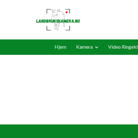
Hjem
Kamera
Video Ringek