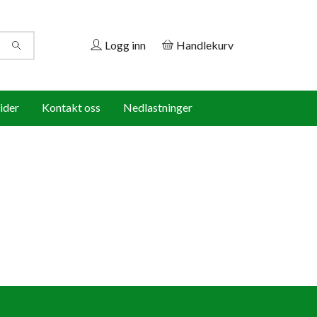
Logg inn
Handlekurv
ider
Kontakt oss
Nedlastninger