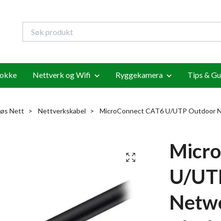
lokke
Nettverk og Wifi
Ryggekamera
Tips & Gu
løs Nett
Nettverkskabel
MicroConnect CAT6 U/UTP Outdoor Ne
Micr
U/UT
Netwo