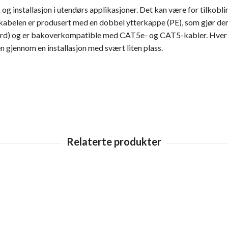
og installasjon i utendørs applikasjoner. Det kan være for tilkob
 kabelen er produsert med en dobbel ytterkappe (PE), som gjør de
rd) og er bakoverkompatible med CAT5e- og CAT5-kabler. Hver k
en gjennom en installasjon med svært liten plass.