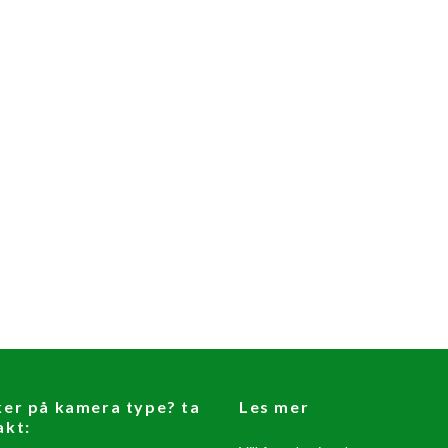
ker på kamera type? ta
Les mer
akt: