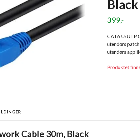
Black
399,-
CAT6 U/UTP O
utendørs patchk
utendørs applik
Produktet finne
ELDINGER
ork Cable 30m, Black