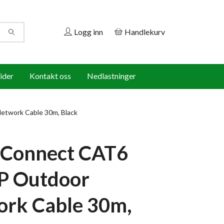
Logg inn
Handlekurv
ider
Kontakt oss
Nedlastninger
twork Cable 30m, Black
oConnect CAT6
P Outdoor
rk Cable 30m,